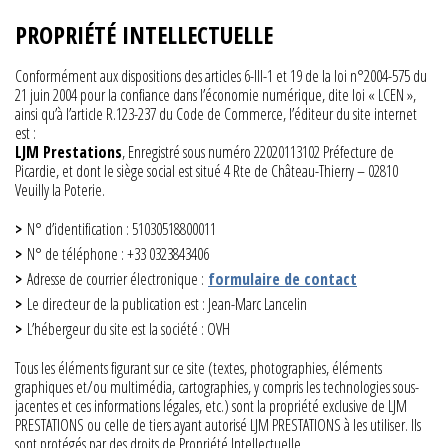
PROPRIÉTÉ INTELLECTUELLE
Conformément aux dispositions des articles 6-III-1 et 19 de la loi n°2004-575 du
21 juin 2004 pour la confiance dans l’économie numérique, dite loi « LCEN »,
ainsi qu’à l’article R.123-237 du Code de Commerce, l’éditeur du site internet
est :
LJM Prestations
, Enregistré sous numéro 22020113102 Préfecture de
Picardie, et dont le siège social est situé 4 Rte de Château-Thierry – 02810
Veuilly la Poterie.
N° d’identification : 51030518800011
N° de téléphone : +33 0323843406
Adresse de courrier électronique :
formulaire de contact
Le directeur de la publication est : Jean-Marc Lancelin
L’hébergeur du site est la société : OVH
Tous les éléments figurant sur ce site (textes, photographies, éléments
graphiques et/ou multimédia, cartographies, y compris les technologies sous-
jacentes et ces informations légales, etc.) sont la propriété exclusive de LJM
PRESTATIONS ou celle de tiers ayant autorisé LJM PRESTATIONS à les utiliser. Ils
sont protégés par des droits de Propriété Intellectuelle.